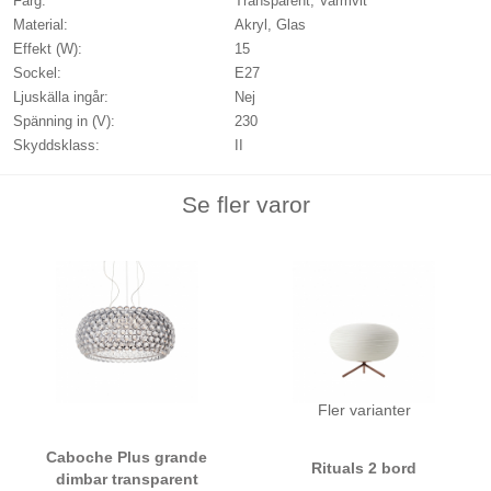
Färg:
Transparent, Varmvit
Material:
Akryl, Glas
Effekt (W):
15
Sockel:
E27
Ljuskälla ingår:
Nej
Spänning in (V):
230
Skyddsklass:
II
Se fler varor
Fler varianter
Caboche Plus grande
Rituals 2 bord
dimbar transparent