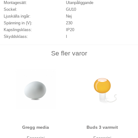
Montagesätt:
Utanpåliggande
Sockel:
GU10
Ljuskälla ingår:
Nej
Spänning in (V):
230
Kapslingsklass:
IP20
Skyddsklass:
I
Se fler varor
Gregg media
Buds 3 varmvit