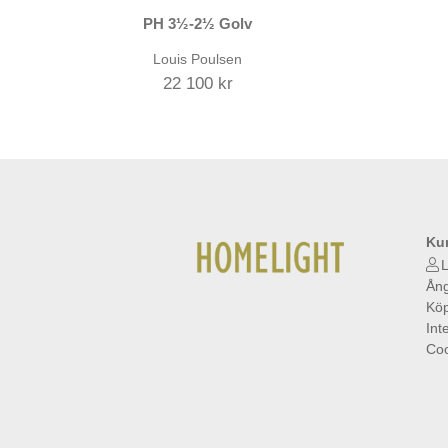
PH 3½-2½ Golv
Louis Poulsen
22 100 kr
Ku
L
Ång
Köp
Int
Coo