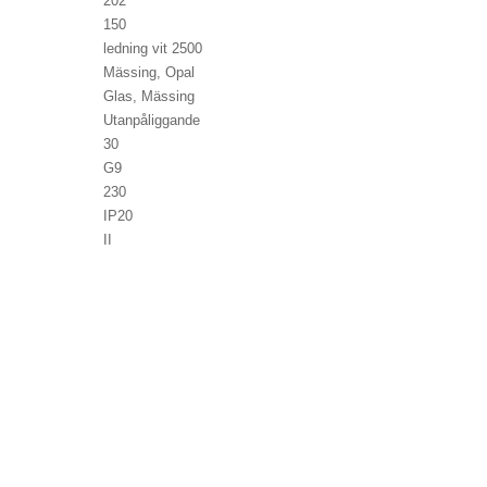
202
150
ledning vit 2500
Mässing, Opal
Glas, Mässing
Utanpåliggande
30
G9
230
IP20
II