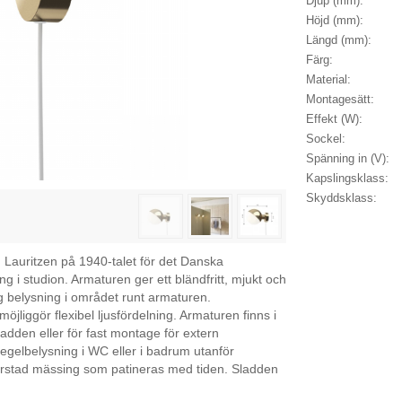
Djup (mm):
Höjd (mm):
Längd (mm):
Färg:
Material:
Montagesätt:
Effekt (W):
Sockel:
Spänning in (V):
Kapslingsklass:
Skyddsklass:
Lauritzen på 1940-talet för det Danska
g i studion. Armaturen ger ett bländfritt, mjukt och
ig belysning i området runt armaturen.
jliggör flexibel ljusfördelning. Armaturen finns i
dden eller för fast montage för extern
gelbelysning i WC eller i badrum utanför
orstad mässing som patineras med tiden. Sladden