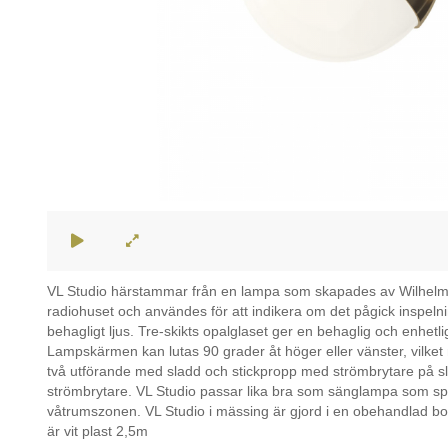
VL Studio härstammar från en lampa som skapades av Wilhelm 
radiohuset och användes för att indikera om det pågick inspelnin
behagligt ljus. Tre-skikts opalglaset ger en behaglig och enhetl
Lampskärmen kan lutas 90 grader åt höger eller vänster, vilket mö
två utförande med sladd och stickpropp med strömbrytare på sla
strömbrytare. VL Studio passar lika bra som sänglampa som spe
våtrumszonen. VL Studio i mässing är gjord i en obehandlad b
är vit plast 2,5m