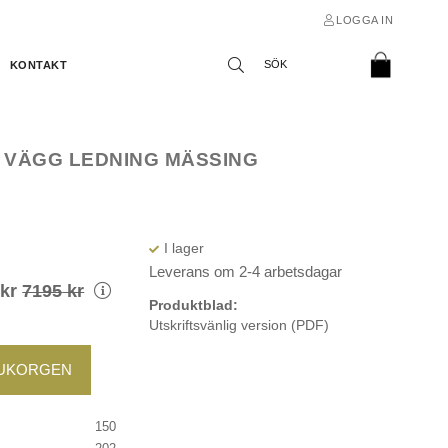
LOGGA IN
KONTAKT
O VÄGG LEDNING MÄSSING
Leverans om 2-4 arbetsdagar
kr
7195
kr
Produktblad:
Utskriftsvänlig version (PDF)
RUKORGEN
150