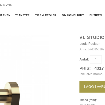
KL. MOMS
MÄRKEN
TJÄNSTER
TIPS & REGLER
OM HOMELIGHT
BUTIKEN
VL STUDI
Louis Poulsen
Artnr:
5743150199
Antal:
PRIS:
4317
Inklusive moms
LÄGG I VA
Bredd (mm):