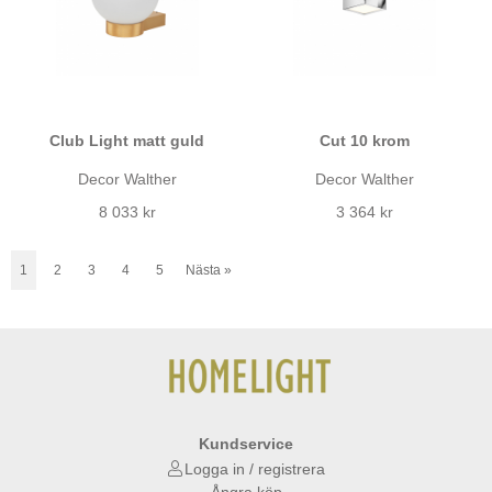
Club Light matt guld
Cut 10 krom
Decor Walther
Decor Walther
8 033 kr
3 364 kr
1
2
3
4
5
Nästa
»
Kundservice
Logga in / registrera
Ångra köp