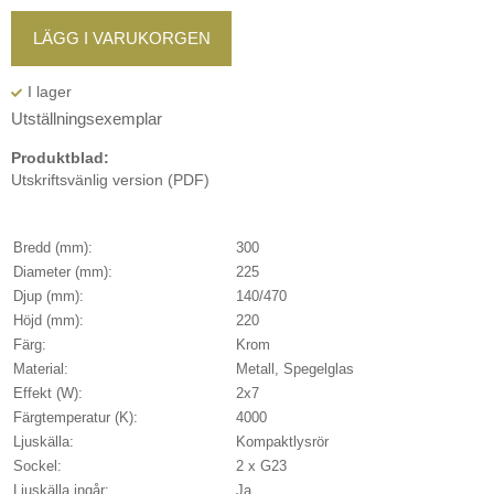
LÄGG I VARUKORGEN
Utställningsexemplar
Produktblad:
Utskriftsvänlig version (PDF)
Bredd (mm):
300
Diameter (mm):
225
Djup (mm):
140/470
Höjd (mm):
220
Färg:
Krom
Material:
Metall, Spegelglas
Effekt (W):
2x7
Färgtemperatur (K):
4000
Ljuskälla:
Kompaktlysrör
Sockel:
2 x G23
Ljuskälla ingår:
Ja