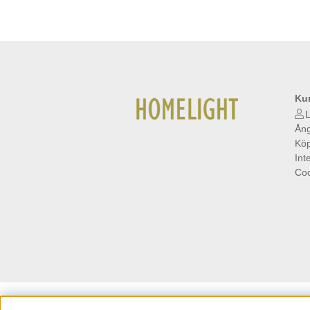
Ku
L
Ång
Köp
Int
Coo