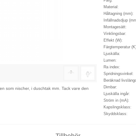
Färg:
Material:
Håltagning (mm):
Infällnadsdjup (mm
Montagesätt:
Vinklingsbar:
Effekt (W):
Färgtemperatur (K
Ljuskälla:
Lumen:
Ra index:
Spridningsvinkel:
Beräknad livslängd
Dimbar:
men som nischer, i duschtak mm. Tack vare den
Ljuskälla ingår:
Ström in (mA):
Kapslingsklass:
Skyddsklass:
Tillbehör