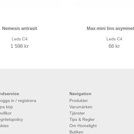
Nemesis antrasit
Max mini lins asymmet
Leds C4
Leds C4
1 598 kr
66 kr
ndservice
Navigation
ogga in / registrera
Produkter
ra köp
Varumärken
villkor
Tjänster
egritetspolicy
Tips & Regler
kies
Om Homelight
Butiken