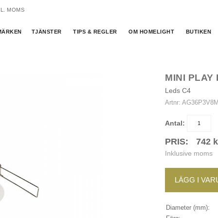
KL. MOMS
MÄRKEN
TJÄNSTER
TIPS & REGLER
OM HOMELIGHT
BUTIKEN
MINI PLAY
Leds C4
Artnr:
AG36P3V8
Antal:
PRIS:
742
k
Inklusive moms
LÄGG I VA
Diameter (mm):