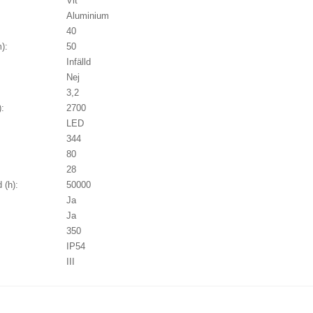
Vit
Aluminium
40
):
50
Infälld
Nej
3,2
):
2700
LED
344
80
28
 (h):
50000
Ja
Ja
350
IP54
III