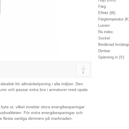
Höjd (mm):
Färg:
Effekt (W):
Färgtemperatur (K
Lumen:
Ra index:
Sockel:
Beräknad livslängd
Dimbar:
Spänning in (V):
lisk för allmänbelysning i alla miljöer. Den
aturer och passar extra bra i armaturer med opala
byta ut, vilket innebär stora energibesparingar
skvaliteten. För extra energibesparingar och
e flesta vanliga dimmers på marknaden.