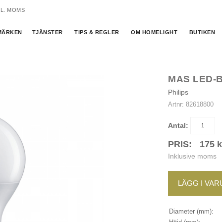
KL. MOMS
MÄRKEN
TJÄNSTER
TIPS & REGLER
OM HOMELIGHT
BUTIKEN
MAS LED-B
Philips
Artnr:
82618800
Antal:
PRIS:
175
k
Inklusive moms
LÄGG I VA
Diameter (mm):