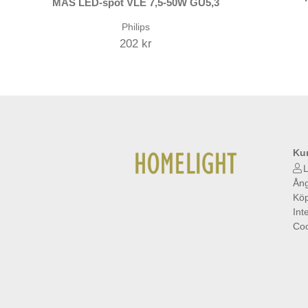
MAS LED-spot VLE 7,5-50W GU5,3
Philips
202 kr
Ku
L
Ång
Köp
Int
Coo