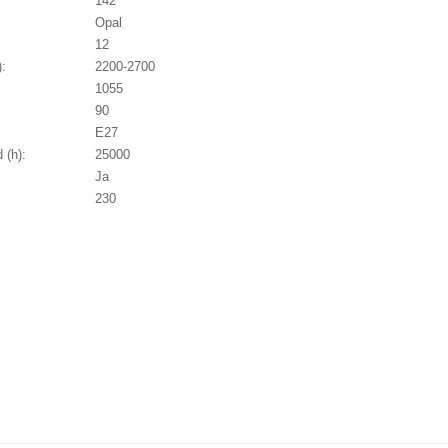
142
Opal
12
):
2200-2700
1055
90
E27
 (h):
25000
Ja
230