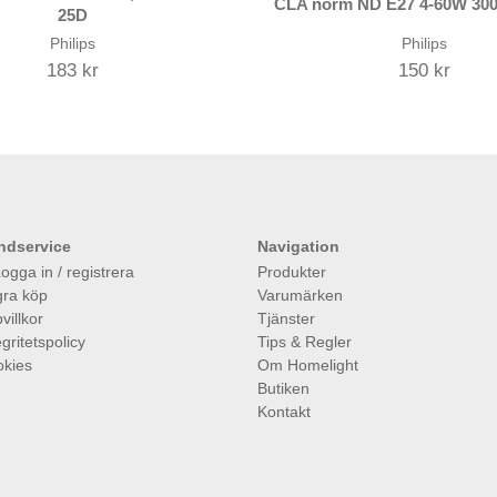
CLA norm ND E27 4-60W 30
25D
Philips
Philips
183 kr
150 kr
ndservice
Navigation
ogga in / registrera
Produkter
ra köp
Varumärken
villkor
Tjänster
egritetspolicy
Tips & Regler
kies
Om Homelight
Butiken
Kontakt