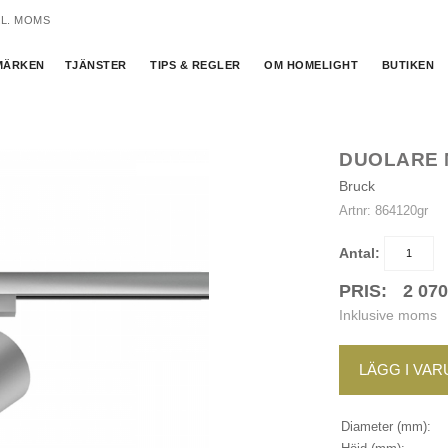
KL. MOMS
MÄRKEN
TJÄNSTER
TIPS & REGLER
OM HOMELIGHT
BUTIKEN
DUOLARE 
Bruck
Artnr:
864120gr
Antal:
PRIS:
2 07
Inklusive moms
LÄGG I VA
Diameter (mm):