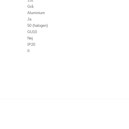
132
Grå
Aluminium
Ja
50 (halogen)
GU10
Nej
IP20
II