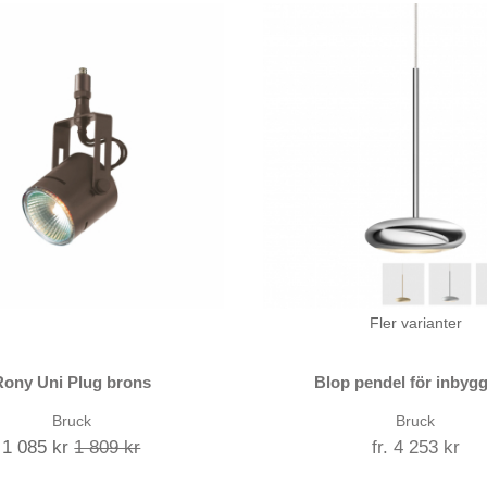
Fler varianter
Rony Uni Plug brons
Blop pendel för inbyg
Bruck
Bruck
1 085 kr
1 809 kr
fr. 4 253 kr