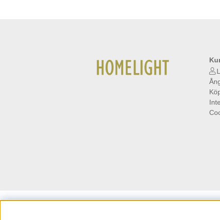
Ku
L
Ång
Köp
Int
Coo