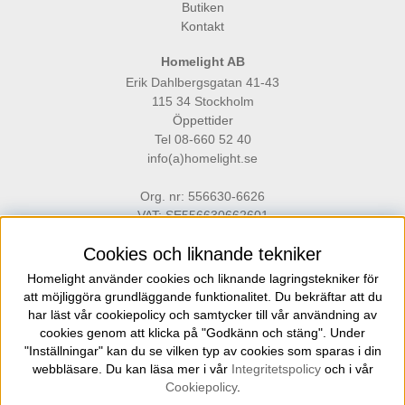
Butiken
Kontakt
Homelight AB
Erik Dahlbergsgatan 41-43
115 34 Stockholm
Öppettider
Tel 08-660 52 40
info(a)homelight.se
Org. nr: 556630-6626
VAT: SE556630662601
Cookies och liknande tekniker
Homelight använder cookies och liknande lagringstekniker för
att möjliggöra grundläggande funktionalitet. Du bekräftar att du
har läst vår cookiepolicy och samtycker till vår användning av
cookies genom att klicka på "Godkänn och stäng". Under
Homelight är en belysningsbutik på Gärdet i Stockholm för dig som ställer
"Inställningar" kan du se vilken typ av cookies som sparas i din
höga krav på kvalitet, funktion och design inom el och belysning.
webbläsare. Du kan läsa mer i vår
Integritetspolicy
och i vår
Cookiepolicy
.
Copyright © 2021