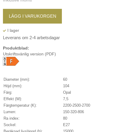
Inklusive moms
LÄGG I VARUKORGEN
Leverans om 2-4 arbetsdagar
Produktblad:
Utskriftsvänlig version (PDF)
Diameter (mm):
60
Höjd (mm):
104
Färg:
Opal
Effekt (W):
7,5
Färgtemperatur (K):
2200-2500-2700
Lumen:
150-320-806
Ra index:
80
Sockel:
E27
Beräknad livslängd (h):
15000