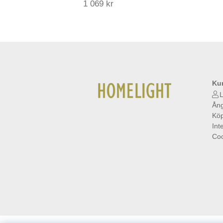
1 069 kr
Ku
L
Ång
Köp
Int
Coo