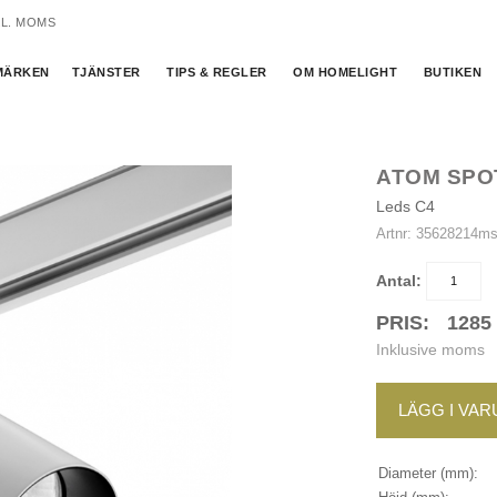
KL. MOMS
MÄRKEN
TJÄNSTER
TIPS & REGLER
OM HOMELIGHT
BUTIKEN
ATOM SPOT
Leds C4
Artnr:
35628214m
Antal:
PRIS:
1285
Inklusive moms
LÄGG I VA
Diameter (mm):