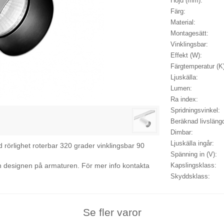
Höjd (mm):
Färg:
Material:
Montagesätt:
Vinklingsbar:
Effekt (W):
Färgtemperatur (K
Ljuskälla:
Lumen:
Ra index:
Spridningsvinkel:
Beräknad livslängd
Dimbar:
Ljuskälla ingår:
 rörlighet roterbar 320 grader vinklingsbar 90
Spänning in (V):
 och designen på armaturen. För mer info kontakta
Kapslingsklass:
Skyddsklass:
Se fler varor