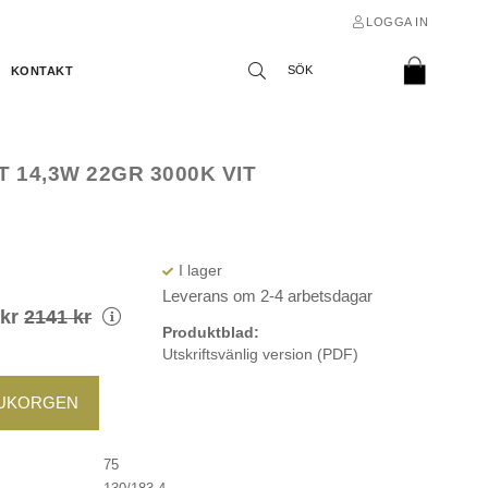
LOGGA IN
KONTAKT
 14,3W 22GR 3000K VIT
s
Leverans om 2-4 arbetsdagar
kr
2141
kr
Produktblad:
Utskriftsvänlig version (PDF)
RUKORGEN
75