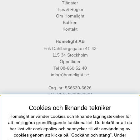
Tjänster
Tips & Regler
Om Homelight
Butiken
Kontakt
Homelight AB
Erik Dahlbergsgatan 41-43
115 34 Stockholm
Öppettider
Tel 08-660 52 40
info(a)homelight.se
Org. nr: 556630-6626
VAT: SE556630662601
Cookies och liknande tekniker
Homelight använder cookies och liknande lagringstekniker för
att möjliggöra grundläggande funktionalitet. Du bekräftar att du
har läst vår cookiepolicy och samtycker till vår användning av
cookies genom att klicka på "Godkänn och stäng". Under
Homelight är en belysningsbutik på Gärdet i Stockholm för dig som ställer