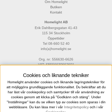
Om Homelight
Butiken
Kontakt
Homelight AB
Erik Dahlbergsgatan 41-43
115 34 Stockholm
Öppettider
Tel 08-660 52 40
info(a)homelight.se
Org. nr: 556630-6626
VAT: SE556630662601
Cookies och liknande tekniker
Homelight använder cookies och liknande lagringstekniker för
att möjliggöra grundläggande funktionalitet. Du bekräftar att du
har läst vår cookiepolicy och samtycker till vår användning av
cookies genom att klicka på "Godkänn och stäng". Under
Homelight är en belysningsbutik på Gärdet i Stockholm för dig som ställer
"Inställningar" kan du se vilken typ av cookies som sparas i din
höga krav på kvalitet, funktion och design inom el och belysning.
webbläsare. Du kan läsa mer i vår
Integritetspolicy
och i vår