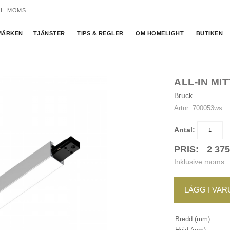
KL. MOMS
MÄRKEN
TJÄNSTER
TIPS & REGLER
OM HOMELIGHT
BUTIKEN
ALL-IN MI
Bruck
Artnr:
700053ws
Antal:
PRIS:
2 37
Inklusive moms
LÄGG I VA
Bredd (mm):