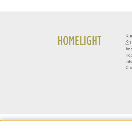
Ku
L
Ång
Köp
Int
Coo