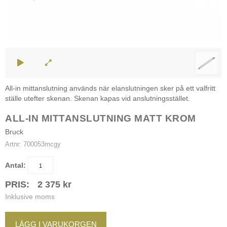
All-in mittanslutning används när elanslutningen sker på ett valfritt
ställe utefter skenan. Skenan kapas vid anslutningsstället.
ALL-IN MITTANSLUTNING MATT KROM
Bruck
Artnr:
700053mcgy
Antal:
PRIS:
2 375
kr
Inklusive moms
LÄGG I VARUKORGEN