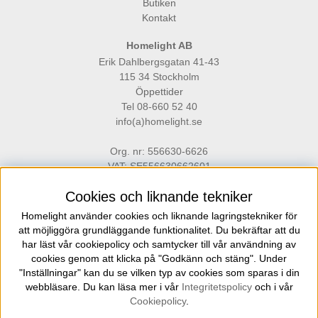
Butiken
Kontakt
Homelight AB
Erik Dahlbergsgatan 41-43
115 34 Stockholm
Öppettider
Tel 08-660 52 40
info(a)homelight.se
Org. nr: 556630-6626
VAT: SE556630662601
Cookies och liknande tekniker
Homelight använder cookies och liknande lagringstekniker för
att möjliggöra grundläggande funktionalitet. Du bekräftar att du
har läst vår cookiepolicy och samtycker till vår användning av
cookies genom att klicka på "Godkänn och stäng". Under
Homelight är en belysningsbutik på Gärdet i Stockholm för dig som ställer
"Inställningar" kan du se vilken typ av cookies som sparas i din
höga krav på kvalitet, funktion och design inom el och belysning.
webbläsare. Du kan läsa mer i vår
Integritetspolicy
och i vår
Cookiepolicy
.
Copyright © 2021