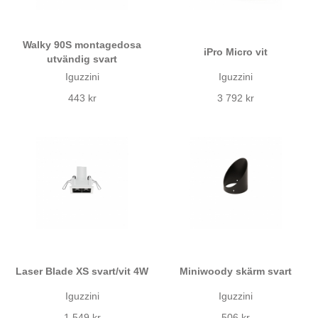
Walky 90S montagedosa
iPro Micro vit
utvändig svart
Iguzzini
Iguzzini
443 kr
3 792 kr
Laser Blade XS svart/vit 4W
Miniwoody skärm svart
Iguzzini
Iguzzini
1 549 kr
506 kr